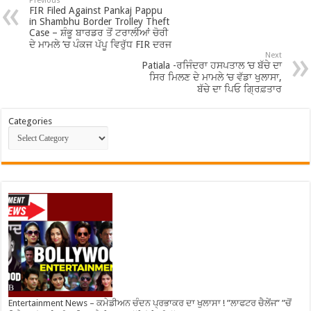
Previous
FIR Filed Against Pankaj Pappu
in Shambhu Border Trolley Theft
Case – ਸ਼ੰਭੂ ਬਾਰਡਰ ਤੋਂ ਟਰਾਲੀਆਂ ਚੋਰੀ
ਦੇ ਮਾਮਲੇ ’ਚ ਪੰਕਜ ਪੱਪੂ ਵਿਰੁੱਧ FIR ਦਰਜ
Next
Patiala -ਰਜਿੰਦਰਾ ਹਸਪਤਾਲ ‘ਚ ਬੱਚੇ ਦਾ
ਸਿਰ ਮਿਲਣ ਦੇ ਮਾਮਲੇ ‘ਚ ਵੱਡਾ ਖੁਲਾਸਾ,
ਬੱਚੇ ਦਾ ਪਿਓ ਗ੍ਰਿਫ਼ਤਾਰ
Categories
Entertainment News – ਕਮੇਡੀਅਨ ਚੰਦਨ ਪ੍ਰਭਾਕਰ ਦਾ ਖੁਲਾਸਾ ! ”ਲਾਫਟਰ ਚੈਲੇਂਜ” ”ਚੋਂ