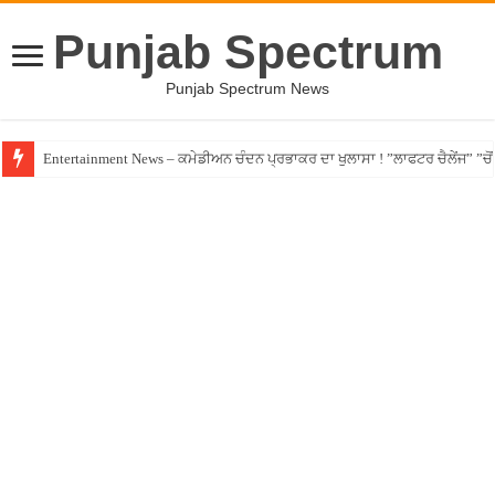
Punjab Spectrum
Punjab Spectrum News
Entertainment News – ਕਮੇਡੀਅਨ ਚੰਦਨ ਪ੍ਰਭਾਕਰ ਦਾ ਖੁਲਾਸਾ ! ”ਲਾਫਟਰ ਚੈਲੇਂਜ” ”ਚੋਂ ਰ