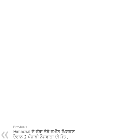
Previous
Himachal ਦੇ ਚੰਬਾ ਨੇੜੇ ਜ਼ਮੀਨ ਖਿਸਕਣ
ਦੌਰਾਨ 2 ਪੰਜਾਬੀ ਨੌਜਵਾਨਾਂ ਦੀ ਮੌਤ ,