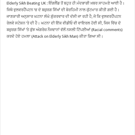
Elderly Sikh Beating UK : ਇੰਗਲੈਂਡ ਤੋਂ ਬਹੁਤ ਹੀ ਮੰਦਭਾਗੀ ਖ਼ਬਰ ਸਾਹਮਣੇ ਆਈ ਹੈ।
ਜਿਥੇ ਵੁਲਵਰਹੈਂਪਟਨ ‘ਚ ਦੋ ਬਜ਼ੁਰਗ ਸਿੱਖਾਂ ਦੀ ਬੇਰਹਿਮੀ ਨਾਲ ਕੁੱਟਮਾਰ ਕੀਤੀ ਗਈ ਹੈ।
ਜਾਣਕਾਰੀ ਅਨੁਸਾਰ ਘਟਨਾ ਲੰਘੇ ਸ਼ੁੱਕਰਵਾਰ ਦੀ ਦੱਸੀ ਜਾ ਰਹੀ ਹੈ, ਜੋ ਕਿ ਵੁਲਵਰਹੈਂਪਟਨ
ਰੇਲਵੇ ਸਟੇਸ਼ਨ ‘ਤੇ ਦੀ ਹੈ। ਘਟਨਾ ਦੀ ਇੱਕ ਵੀਡੀਓ ਵੀ ਵਾਇਰਲ ਹੋਈ ਸੀ, ਜਿਸ ਵਿੱਚ ਦੋ
ਬਜ਼ੁਰਗ ਸਿੱਖਾਂ ‘ਤੇ ਕੁੱਝ ਅੰਗਰੇਜ਼ ਨੌਜਵਾਨਾਂ ਵੱਲੋਂ ਨਸਲੀ ਟਿੱਪਣੀਆਂ (Racial comments)
ਕਰਦੇ ਹੋਏ ਹਮਲਾ (Attack on Elderly Sikh Man) ਕੀਤਾ ਗਿਆ ਸੀ।