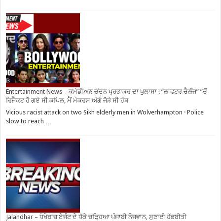
Entertainment News – ਕਮੇਡੀਅਨ ਚੰਦਨ ਪ੍ਰਭਾਕਰ ਦਾ ਖੁਲਾਸਾ ! ”ਲਾਫਟਰ ਚੈਲੇਂਜ” ”ਚੋਂ
ਰਿਜੈਕਟ ਹੋ ਗਏ ਸੀ ਕਪਿਲ, ਮੈਂ ਮੇਕਰਸ ਅੱਗੇ ਜੋੜੇ ਸੀ ਹੱਥ
Vicious racist attack on two Sikh elderly men in Wolverhampton · Police
slow to reach …
Jalandhar – ਧੋਖੇਬਾਜ਼ ਏਜੰਟ ਦੇ ਧੱਕੇ ਚੜ੍ਹਿਆ ਪੰਜਾਬੀ ਨੌਜਵਾਨ, ਸੁਣਾਈ ਹੱਡਬੀਤੀ