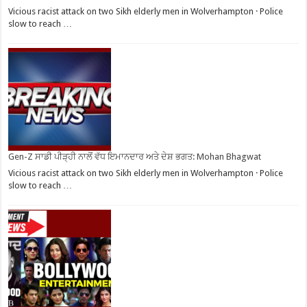
Vicious racist attack on two Sikh elderly men in Wolverhampton · Police
slow to reach …
Gen-Z ਸਾਡੀ ਪੀੜ੍ਹੀ ਨਾਲੋਂ ਵੱਧ ਇਮਾਨਦਾਰ ਅਤੇ ਦੇਸ਼ ਭਗਤ: Mohan Bhagwat
Vicious racist attack on two Sikh elderly men in Wolverhampton · Police
slow to reach …