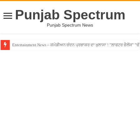
Punjab Spectrum
Punjab Spectrum News
Entertainment News – ਕਮੇਡੀਅਨ ਚੰਦਨ ਪ੍ਰਭਾਕਰ ਦਾ ਖੁਲਾਸਾ ! ”ਲਾਫਟਰ ਚੈਲੇਂਜ” ”ਚੋਂ ਰ