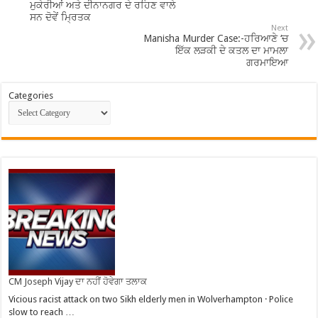
ਮੁਕੇਰੀਆਂ ਅਤੇ ਦੀਨਾਨਗਰ ਦੇ ਰਹਿਣ ਵਾਲੇ
ਸਨ ਦੋਵੇਂ ਮ੍ਰਿਤਕ
Next
Manisha Murder Case:-ਹਰਿਆਣੇ ‘ਚ
ਇੱਕ ਲੜਕੀ ਦੇ ਕਤਲ ਦਾ ਮਾਮਲਾ
ਗਰਮਾਇਆ
Categories
CM Joseph Vijay ਦਾ ਨਹੀਂ ਹੋਵੇਗਾ ਤਲਾਕ
Vicious racist attack on two Sikh elderly men in Wolverhampton · Police
slow to reach …