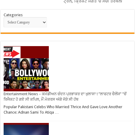
ਟ੍ਰੋਲ, ਕ੍ਰਿਕਟ ਜਗਤ ‘ਚ ਮਚੀ ਤਰਥਲੀ
Categories
Entertainment News – ਕਮੇਡੀਅਨ ਚੰਦਨ ਪ੍ਰਭਾਕਰ ਦਾ ਖੁਲਾਸਾ ! ”ਲਾਫਟਰ ਚੈਲੇਂਜ” ”ਚੋਂ
ਰਿਜੈਕਟ ਹੋ ਗਏ ਸੀ ਕਪਿਲ, ਮੈਂ ਮੇਕਰਸ ਅੱਗੇ ਜੋੜੇ ਸੀ ਹੱਥ
Popular Pakistani Celebs Who Married Thrice And Gave Love Another
Chance: Adnan Sami To Atiqa …