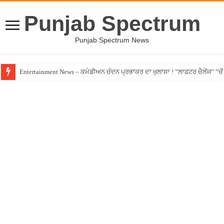
Punjab Spectrum
Punjab Spectrum News
Entertainment News – ਕਮੇਡੀਅਨ ਚੰਦਨ ਪ੍ਰਭਾਕਰ ਦਾ ਖੁਲਾਸਾ ! ”ਲਾਫਟਰ ਚੈਲੇਂਜ” ”ਚੋਂ ਰ