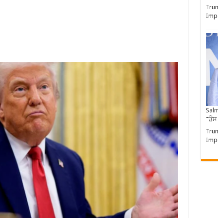
Trum
Impo
Salm
”ਉਸ
Trum
Impo