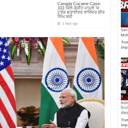
Canada Cocaine Case:
333 ਕਿੱਲੋ ਕੋਕੀਨ ਮਾਮਲੇ ’ਚ
ਟਰੱਕ ਡਰਾਈਵਰ ਰਾਵਿੰਦਰ ਬੀਰ
ਸਿੰਘ ਬਰੀ
2 days ago
Gen-
Moh
Trum
Impo
Aish
ਮਿਹਨ
ਐਸ਼ਵ
Trum
Impo