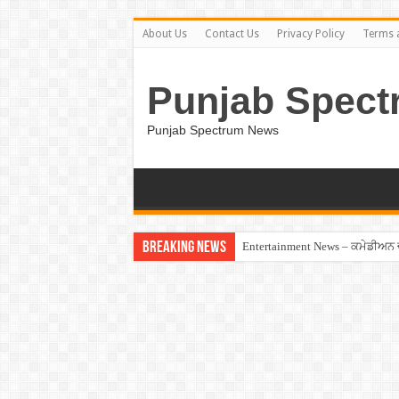
About Us
Contact Us
Privacy Policy
Terms 
Punjab Spect
Punjab Spectrum News
Breaking News
Entertainment News – ਕਮੇਡੀਅਨ ਚੰਦ