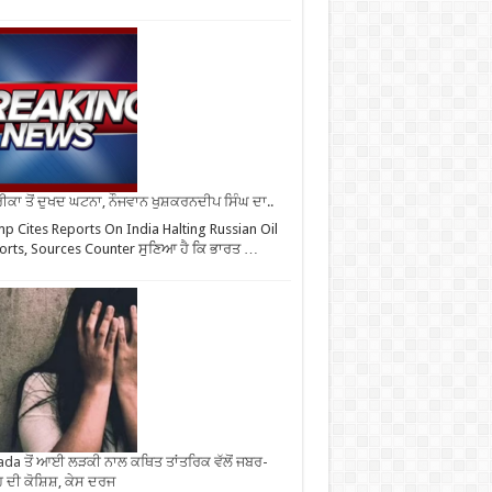
ਕਾ ਤੋਂ ਦੁਖਦ ਘਟਨਾ, ਨੌਜਵਾਨ ਖੁਸ਼ਕਰਨਦੀਪ ਸਿੰਘ ਦਾ..
p Cites Reports On India Halting Russian Oil
rts, Sources Counter ਸੁਣਿਆ ਹੈ ਕਿ ਭਾਰਤ …
da ਤੋਂ ਆਈ ਲੜਕੀ ਨਾਲ ਕਥਿਤ ਤਾਂਤਰਿਕ ਵੱਲੋਂ ਜਬਰ-
 ਦੀ ਕੋਸ਼ਿਸ਼, ਕੇਸ ਦਰਜ