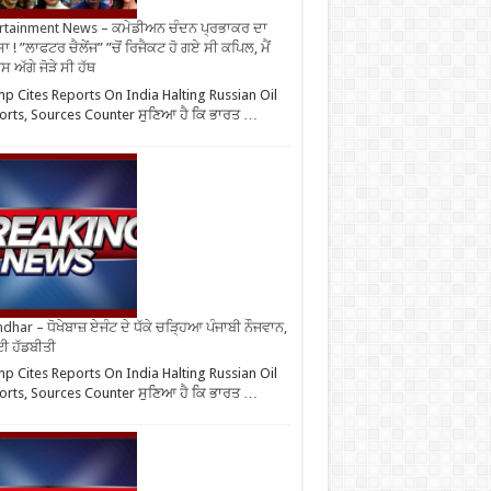
rtainment News – ਕਮੇਡੀਅਨ ਚੰਦਨ ਪ੍ਰਭਾਕਰ ਦਾ
ਾ ! ”ਲਾਫਟਰ ਚੈਲੇਂਜ” ”ਚੋਂ ਰਿਜੈਕਟ ਹੋ ਗਏ ਸੀ ਕਪਿਲ, ਮੈਂ
 ਅੱਗੇ ਜੋੜੇ ਸੀ ਹੱਥ
p Cites Reports On India Halting Russian Oil
rts, Sources Counter ਸੁਣਿਆ ਹੈ ਕਿ ਭਾਰਤ …
ndhar – ਧੋਖੇਬਾਜ਼ ਏਜੰਟ ਦੇ ਧੱਕੇ ਚੜ੍ਹਿਆ ਪੰਜਾਬੀ ਨੌਜਵਾਨ,
ਈ ਹੱਡਬੀਤੀ
p Cites Reports On India Halting Russian Oil
rts, Sources Counter ਸੁਣਿਆ ਹੈ ਕਿ ਭਾਰਤ …