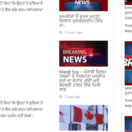
ਿਹਾ ਕਿ ਉਨ੍ਹਾਂ ਨੇ ਸੁਣਿਆ ਹੈ
Ente
ਂ ਨੇ ਇੱਕ ਚੰਗੇ ਕਦਮ ਵਜੋਂ ਸ਼ਲਾਘਾ
ਖੁਲਾਸ
ਅਮਰੀਕਾ ਤੋਂ ਦੁਖਦ ਘਟਨਾ,
ਮੇਕਰਸ
ਨੌਜਵਾਨ ਖੁਸ਼ਕਰਨਦੀਪ ਸਿੰਘ
ਦਾ..
Trum
Impo
7 hours ago
Manjit Sra – ਪੰਜਾਬੀ ਫ਼ਿਲਮ
‘ਕਬਜ਼ਾ’ ਦੇ ਨਿਰਮਾਤਾ ਮਨਜੀਤ
ਸਰਾਂ ਦਾ ਦੇਹਾਂਤ: ਜੱਦੀ ਘਰੋਂ
ਭੇਦਭਰੀ ਹਾਲਤ ਵਿੱਚ ਮਿਲੀ
Jala
ਲਾਸ਼
ਸੁਣਾ
2 days ago
Trum
ਿਹਾ ਕਿ ਉਨ੍ਹਾਂ ਨੇ ਸੁਣਿਆ ਹੈ
Impo
ਂ ਨੇ ਇੱਕ ਚੰਗੇ ਕਦਮ ਵਜੋਂ ਸ਼ਲਾਘਾ
ੱਕਾ ਯਕੀਨ ਨਹੀਂ ਰੱਖਦੇ।