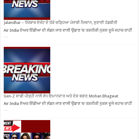
Jalandhar – ਧੋਖੇਬਾਜ਼ ਏਜੰਟ ਦੇ ਧੱਕੇ ਚੜ੍ਹਿਆ ਪੰਜਾਬੀ ਨੌਜਵਾਨ, ਸੁਣਾਈ ਹੱਡਬੀਤੀ
Air India ਏਅਰ ਇੰਡੀਆ ਦੀ ਲੰਡਨ ਜਾਣ ਵਾਲੀ ਉਡਾਣ ’ਚ ਤਕਨੀਕੀ ਨੁਕਸ ਦੂਜੇ ਜਹਾਜ਼ ਰਾਹੀਂ
…
Gen-Z ਸਾਡੀ ਪੀੜ੍ਹੀ ਨਾਲੋਂ ਵੱਧ ਇਮਾਨਦਾਰ ਅਤੇ ਦੇਸ਼ ਭਗਤ: Mohan Bhagwat
Air India ਏਅਰ ਇੰਡੀਆ ਦੀ ਲੰਡਨ ਜਾਣ ਵਾਲੀ ਉਡਾਣ ’ਚ ਤਕਨੀਕੀ ਨੁਕਸ ਦੂਜੇ ਜਹਾਜ਼ ਰਾਹੀਂ
…