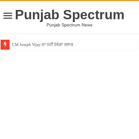
Punjab Spectrum
Punjab Spectrum News
CM Joseph Vijay ਦਾ ਨਹੀਂ ਹੋਵੇਗਾ ਤਲਾਕ
Entertainment News – ਕਮੇਡੀਅਨ ਚੰਦਨ ਪ੍ਰਭਾਕਰ ਦਾ ਖੁਲਾਸਾ ! ”ਲਾਫਟਰ ਚੈਲੇਂਜ” ”ਚੋਂ ਰ