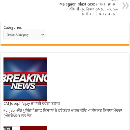
Malegaon blast case ਸਾਬਕਾ ਭਾਜਪਾ
ਐੱਮਪੀ ਪ੍ਰਗਿਆ ਠਾਕੁਰ, ਕਰਨਲ
ਪੁਰੋਹਿਤ ਤੇ ਪੰਜ ਹੋਰ ਬਰੀ
Categories
CM Joseph Vijay ਦਾ ਨਹੀਂ ਹੋਵੇਗਾ ਤਲਾਕ
Punjab -ਲੈਂਡ ਪੂਲਿੰਗ ਖਿਲਾਫ ਕਿਸਾਨਾਂ ਨੇ ਟਰੈਕਟਰ ਮਾਰਚ ਕੱਢਿਆ ਸੰਯੁਕਤ ਕਿਸਾਨ ਮੋਰਚਾ
(ਐੱਸਕੇਐੱਮ) ਵੱਲੋਂ ਲੈਂਡ …