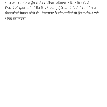
ਦਾਗਿਆ। ਵ੍ਹਾਈਟ ਹਾਊਸ ਦੇ ਇੱਕ ਸੀਨੀਅਰ ਅਧਿਕਾਰੀ ਨੇ ਕਿਹਾ ਕਿ ਟਰੰਪ ਨੇ
ਇਜ਼ਰਾਇਲੀ ਪ੍ਰਧਾਨ ਮੰਤਰੀ ਬੈਂਜਾਮਿਨ ਨੇਤਨਯਾਹੂ ਨੂੰ ਫੋਨ ਕਰਕੇ ਜੰਗਬੰਦੀ ਸਮਝੌਤੇ ਬਾਰੇ
ਵਿਚੋਲਗੀ ਦੀ ਪੇਸ਼ਕਸ਼ ਕੀਤੀ ਸੀ। ਇਜ਼ਰਾਈਲ ਨੇ ਸਹਿਮਤ ਦਿੱਤੀ ਸੀ ਉਹ ਹਮਲਿਆਂ ਲਈ
ਪਹਿਲ ਨਹੀਂ ਕਰੇਗਾ।