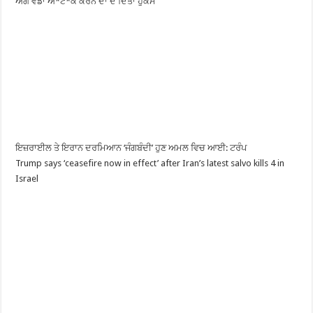
ਅੱਗੋਂ ਵੱਡਾ ਅ*ਟੈ*ਕ ਕਰਨ ਦਾ ਦੇ ਦਿੱਤਾ ਹੁਕਮ
ਇਜ਼ਰਾਈਲ ਤੇ ਇਰਾਨ ਦਰਮਿਆਨ ‘ਜੰਗਬੰਦੀ’ ਹੁਣ ਅਮਲ ਵਿਚ ਆਈ: ਟਰੰਪ
Trump says ‘ceasefire now in effect’ after Iran’s latest salvo kills 4 in
Israel