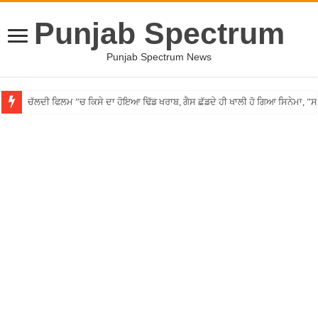
Punjab Spectrum
Punjab Spectrum News
ਚੱਲਦੀ ਫਿਲਮ ”ਚ ਕਿਸੇ ਦਾ ਹੋਇਆ ਢਿੱਡ ਖਰਾਬ, ਗੈਸ ਛੱਡਦੇ ਹੀ ਖਾਲੀ ਹੋ ਗਿਆ ਸਿਨੇਮਾ, 
Punjab ”ਚ ਵੱਡੀ ਵਾਰਦਾਤ! ਰਾਹ ”ਚ ਘੇਰ ਨੌਜਵਾਨ ਦਾ ਸ਼ਰੇਆਮ ਗੋਲ਼ੀਆਂ ਮਾਰ ਕੇ ਕੀਤਾ ਕ