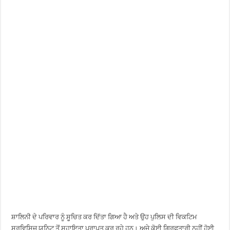
ਸ਼ਾਲਿਨੀ ਦੇ ਪਰਿਵਾਰ ਨੂੰ ਸੂਚਿਤ ਕਰ ਦਿੱਤਾ ਗਿਆ ਹੈ ਅਤੇ ਉਹ ਪੁਲਿਸ ਦੀ ਵਿਕਟਿਮ
ਸਰਵਿਸਿਜ਼ ਯੂਨਿਟ ਤੋਂ ਸਹਾਇਤਾ ਪ੍ਰਾਪਤ ਕਰ ਰਹੇ ਹਨ। ਅਜੇ ਕੋਈ ਗ੍ਰਿਫਤਾਰੀ ਨਹੀਂ ਹੋਈ