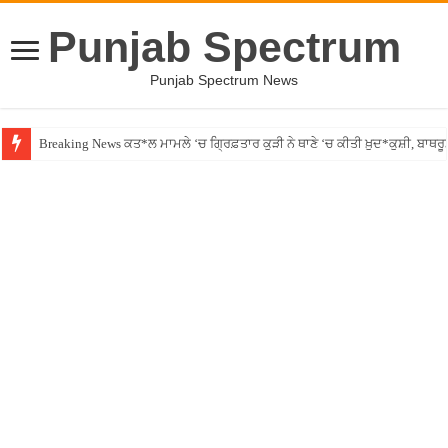
Punjab Spectrum
Punjab Spectrum News
Breaking News ਕਤ*ਲ ਮਾਮਲੇ ‘ਚ ਗ੍ਰਿਫ਼ਤਾਰ ਕੁੜੀ ਨੇ ਥਾਣੇ ‘ਚ ਕੀਤੀ ਖ਼ੁਦ*ਕੁਸ਼ੀ, ਬਾਥਰ