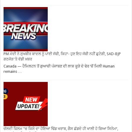
PM ਮੋਦੀ ਨੇ ਸੁਖਬੀਰ ਬਾਦਲ ਨੂੰ ਪਾਈ ਜੱਫੀ, ਕਿਹਾ- ਹੁਣ ਇਹ ਜੱਫੀ ਨਹੀਂ ਛੁਟੇਗੀ, SAD-BJP
ਗਠਜੋੜ ‘ਤੇ ਵੱਡੀ ਖ਼ਬਰ
Canada — ਹੈਮਿਲਟਨ ਤੋਂ ਗੁਆਚੀ ਪੰਜਾਬਣ ਦੀ ਲਾਸ਼ ਕੂੜੇ ਦੇ ਢੇਰ ‘ਚੋਂ ਮਿਲੀ Human
remains …
ਚੱਲਦੀ ਫਿਲਮ ”ਚ ਕਿਸੇ ਦਾ ਹੋਇਆ ਢਿੱਡ ਖਰਾਬ, ਗੈਸ ਛੱਡਦੇ ਹੀ ਖਾਲੀ ਹੋ ਗਿਆ ਸਿਨੇਮਾ,