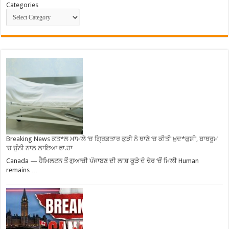
Categories
Breaking News ਕਤ*ਲ ਮਾਮਲੇ ‘ਚ ਗ੍ਰਿਫ਼ਤਾਰ ਕੁੜੀ ਨੇ ਥਾਣੇ ‘ਚ ਕੀਤੀ ਖ਼ੁਦ*ਕੁਸ਼ੀ, ਬਾਥਰੂਮ
‘ਚ ਚੁੰਨੀ ਨਾਲ ਲਾਇਆ ਫਾ.ਹਾ
Canada — ਹੈਮਿਲਟਨ ਤੋਂ ਗੁਆਚੀ ਪੰਜਾਬਣ ਦੀ ਲਾਸ਼ ਕੂੜੇ ਦੇ ਢੇਰ ‘ਚੋਂ ਮਿਲੀ Human
remains …