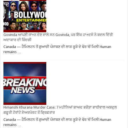
Govinda ਆਪਣੀ ਜਾ+ਨ ਦੇਣ ਵਾਲੇ ਸਨ Govinda, ਪਰ ਇੱਕ ਹਾ+ਦਸੇ ਨੇ ਬਦਲ ਦਿੱਤੀ
ਅਦਾਕਾਰ ਦੀ ਜ਼ਿੰਦਗੀ
Canada — ਹੈਮਿਲਟਨ ਤੋਂ ਗੁਆਚੀ ਪੰਜਾਬਣ ਦੀ ਲਾਸ਼ ਕੂੜੇ ਦੇ ਢੇਰ ‘ਚੋਂ ਮਿਲੀ Human
remains …
Himanshi Khurana Murder Case: 7 ਮਹੀਨਿਆਂ ਬਾਅਦ ਭਗੌੜਾ ਭਾਈਵਾਲ ਅਬਦੁਲ
ਗਫ਼ੂਰੀ ਟੋਰਾਂਟੋ ਏਅਰਪੋਰਟ ਤੋਂ ਗ੍ਰਿਫ਼ਤਾਰ
Canada — ਹੈਮਿਲਟਨ ਤੋਂ ਗੁਆਚੀ ਪੰਜਾਬਣ ਦੀ ਲਾਸ਼ ਕੂੜੇ ਦੇ ਢੇਰ ‘ਚੋਂ ਮਿਲੀ Human
remains …