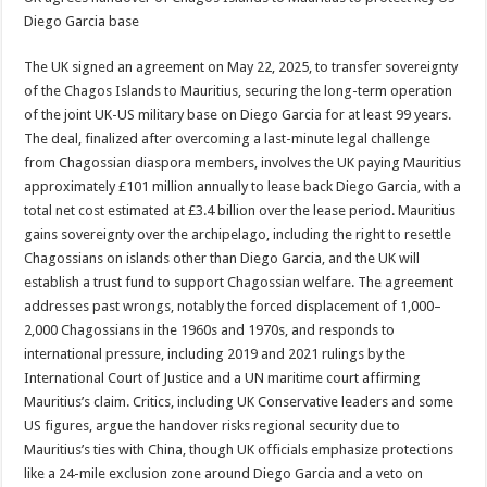
Diego Garcia base
The UK signed an agreement on May 22, 2025, to transfer sovereignty
of the Chagos Islands to Mauritius, securing the long-term operation
of the joint UK-US military base on Diego Garcia for at least 99 years.
The deal, finalized after overcoming a last-minute legal challenge
from Chagossian diaspora members, involves the UK paying Mauritius
approximately £101 million annually to lease back Diego Garcia, with a
total net cost estimated at £3.4 billion over the lease period. Mauritius
gains sovereignty over the archipelago, including the right to resettle
Chagossians on islands other than Diego Garcia, and the UK will
establish a trust fund to support Chagossian welfare. The agreement
addresses past wrongs, notably the forced displacement of 1,000–
2,000 Chagossians in the 1960s and 1970s, and responds to
international pressure, including 2019 and 2021 rulings by the
International Court of Justice and a UN maritime court affirming
Mauritius’s claim. Critics, including UK Conservative leaders and some
US figures, argue the handover risks regional security due to
Mauritius’s ties with China, though UK officials emphasize protections
like a 24-mile exclusion zone around Diego Garcia and a veto on