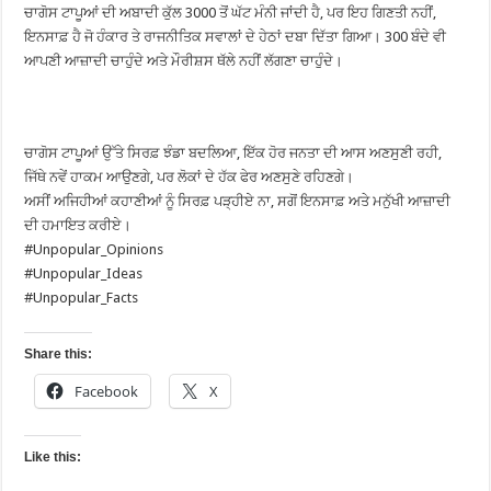
ਚਾਗੋਸ ਟਾਪੂਆਂ ਦੀ ਅਬਾਦੀ ਕੁੱਲ 3000 ਤੋਂ ਘੱਟ ਮੰਨੀ ਜਾਂਦੀ ਹੈ, ਪਰ ਇਹ ਗਿਣਤੀ ਨਹੀਂ,
ਇਨਸਾਫ਼ ਹੈ ਜੋ ਹੰਕਾਰ ਤੇ ਰਾਜਨੀਤਿਕ ਸਵਾਲਾਂ ਦੇ ਹੇਠਾਂ ਦਬਾ ਦਿੱਤਾ ਗਿਆ। 300 ਬੰਦੇ ਵੀ
ਆਪਣੀ ਆਜ਼ਾਦੀ ਚਾਹੁੰਦੇ ਅਤੇ ਮੌਰੀਸ਼ਸ ਥੱਲੇ ਨਹੀਂ ਲੱਗਣਾ ਚਾਹੁੰਦੇ।
ਚਾਗੋਸ ਟਾਪੂਆਂ ਉੱਤੇ ਸਿਰਫ਼ ਝੰਡਾ ਬਦਲਿਆ, ਇੱਕ ਹੋਰ ਜਨਤਾ ਦੀ ਆਸ ਅਣਸੁਣੀ ਰਹੀ,
ਜਿੱਥੇ ਨਵੇਂ ਹਾਕਮ ਆਉਣਗੇ, ਪਰ ਲੋਕਾਂ ਦੇ ਹੱਕ ਫੇਰ ਅਣਸੁਣੇ ਰਹਿਣਗੇ।
ਅਸੀਂ ਅਜਿਹੀਆਂ ਕਹਾਣੀਆਂ ਨੂੰ ਸਿਰਫ਼ ਪੜ੍ਹੀਏ ਨਾ, ਸਗੋਂ ਇਨਸਾਫ਼ ਅਤੇ ਮਨੁੱਖੀ ਆਜ਼ਾਦੀ
ਦੀ ਹਮਾਇਤ ਕਰੀਏ।
#Unpopular_Opinions
#Unpopular_Ideas
#Unpopular_Facts
Share this:
Facebook
X
Like this: