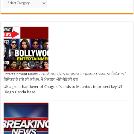
Entertainment News – ਕਮੇਡੀਅਨ ਚੰਦਨ ਪ੍ਰਭਾਕਰ ਦਾ ਖੁਲਾਸਾ ! ”ਲਾਫਟਰ ਚੈਲੇਂਜ” ”ਚੋਂ
ਰਿਜੈਕਟ ਹੋ ਗਏ ਸੀ ਕਪਿਲ, ਮੈਂ ਮੇਕਰਸ ਅੱਗੇ ਜੋੜੇ ਸੀ ਹੱਥ
UK agrees handover of Chagos Islands to Mauritius to protect key US
Diego Garcia base …