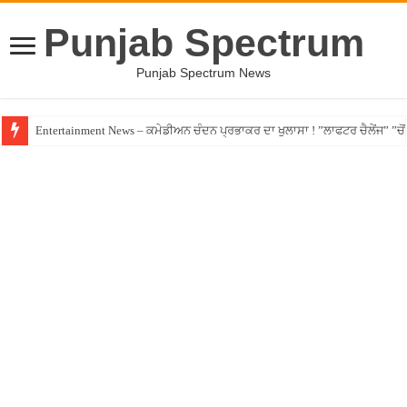
Punjab Spectrum
Punjab Spectrum News
Entertainment News – ਕਮੇਡੀਅਨ ਚੰਦਨ ਪ੍ਰਭਾਕਰ ਦਾ ਖੁਲਾਸਾ ! ”ਲਾਫਟਰ ਚੈਲੇਂਜ” ”ਚੋਂ ਰ