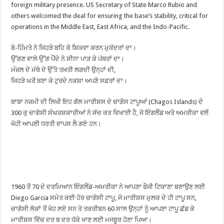
foreign military presence. US Secretary of State Marco Rubio and
others welcomed the deal for ensuring the base’s stability, critical for
operations in the Middle East, East Africa, and the Indo-Pacific.
ਬੇ-ਹਿੰਮਤੇ ਨੇ ਜਿਹੜੇ ਬਹਿ ਕੇ ਸ਼ਿਕਵਾ ਕਰਨ ਮੁਕੱਦਰਾਂ ਦਾ।
ਉੱਗਣ ਵਾਲੇ ਉੱਗ ਪੈਂਦੇ ਨੇ ਸੀਨਾ ਪਾੜ ਕੇ ਪੱਥਰਾਂ ਦਾ।
ਮੰਜ਼ਲ ਦੇ ਮੱਥੇ ਦੇ ਉੱਤੇ ਤਖ਼ਤੀ ਲਗਦੀ ਉਨ੍ਹਾਂ ਦੀ,
ਜਿਹੜੇ ਘਰੋਂ ਬਣਾ ਕੇ ਟੁਰਦੇ ਨਕਸ਼ਾ ਅਪਣੇ ਸਫ਼ਰਾਂ ਦਾ।
ਬਾਬਾ ਨਜ਼ਮੀ ਦੀ ਲਿਖੀ ਇਹ ਗੱਲ ਮਾਰੀਸ਼ਸ ਦੇ ਚਾਗੋਸ ਟਾਪੂਆਂ (Chagos Islands) ਦੇ
300 ਕੁ ਚਾਗੋਸੀ ਸੰਘਰਸ਼ਕਾਰੀਆਂ ਨੇ ਸੱਚ ਕਰ ਵਿਖਾਈ ਹੈ, ਜੋ ਇੰਗਲੈਂਡ ਅਤੇ ਅਮਰੀਕਾ ਵਲੋਂ
ਖੋਹੀ ਆਪਣੀ ਧਰਤੀ ਵਾਪਸ ਲੈ ਗਏ ਹਨ।
1960 ਤੋਂ 70 ਦੇ ਦਰਮਿਆਨ ਇੰਗਲੈਂਡ-ਅਮਰੀਕਾ ਨੇ ਆਪਣਾ ਫੌਜੀ ਟਿਕਾਣਾ ਬਣਾਉਣ ਲਈ
Diego Garcia ਸਮੇਤ ਕਈ ਹੋਰ ਚਾਗੋਸੀ ਟਾਪੂ, ਜੋ ਮਾਰੀਸ਼ਸ ਮੁਲਕ ਦੇ ਹੀ ਟਾਪੂ ਸਨ,
ਚਾਗੋਸੀ ਲੋਕਾਂ ਤੋਂ ਖੋਹ ਲਏ ਸਨ ਤੇ ਤਕਰੀਬਨ 60 ਸਾਲ ਉਨ੍ਹਾਂ ਨੂੰ ਆਪਣਾ ਟਾਪੂ ਛੱਡ ਕੇ
ਮਾਰੀਸ਼ਸ ਵਿੱਚ ਦਰ ਬ ਦਰ ਧੱਕੇ ਖਾਣ ਲਈ ਮਜਬੂਰ ਹੋਣਾ ਪਿਆ।