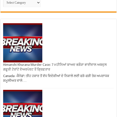
Himanshi Khurana Murder Case: 7 ਮਹੀਨਿਆਂ ਬਾਅਦ ਭਗੌੜਾ ਭਾਈਵਾਲ ਅਬਦੁਲ
ਗਫ਼ੂਰੀ ਟੋਰਾਂਟੋ ਏਅਰਪੋਰਟ ਤੋਂ ਗ੍ਰਿਫ਼ਤਾਰ
Canada -ਕੈਨੇਡਾ: ਤੀਹ ਹਜ਼ਾਰ ਤੋਂ ਵੱਧ ਵਿਦੇਸ਼ੀਆਂ ਦੇ ਨਿਕਾਲੇ ਲਈ ਫੜੋ-ਫੜੀ ਤੇਜ਼ ਅਪਰਾਧਕ
ਸ਼ਮੂਲੀਅਤ ਵਾਲੇ …