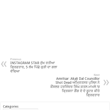
Previous
INSTAGRAM STAR ਸੁੱਖ ਰਤੀਆ
ਗ੍ਰਿਫ਼ਤਾਰ, 5 ਲੱਖ ਪਿੱਛੇ ਕੁੜੀ ਦਾ ਗਲਾ
ਵੱਢਿਆ
Next
Amritsar :Akali Dal Councillor
Shot Dead ਅੰਮ੍ਰਿਤਸਰ ਪੁਲਿਸ ਨੇ
ਕੌਂਸਲਰ ਹਰਜਿੰਦਰ ਸਿੰਘ ਕਤਲ ਮਾਮਲੇ ’ਚ
ਕ੍ਰਿਸ਼ਨਾ ਗੈਂਗ ਦੇ ਦੋ ਸ਼ੂਟਰ ਕੀਤੇ
ਗ੍ਰਿਫਤਾਰ
Categories