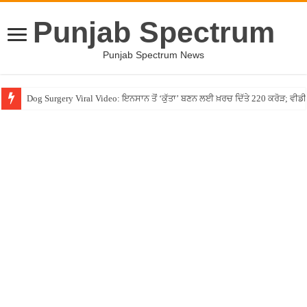
Punjab Spectrum
Punjab Spectrum News
Dog Surgery Viral Video: ਇਨਸਾਨ ਤੋਂ ‘ਕੁੱਤਾ’ ਬਣਨ ਲਈ ਖ਼ਰਚ ਦਿੱਤੇ 220 ਕਰੋੜ; ਵ
CM Joseph Vijay ਦਾ ਨਹੀਂ ਹੋਵੇਗਾ ਤਲਾਕ