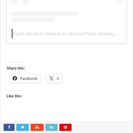
A post shared by Sehaj Arora (Kulhad Pizza) (@sehaj_arora_)
Share this:
Facebook
X
Like this: