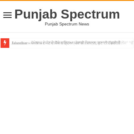
Punjab Spectrum
Punjab Spectrum News
Jalandhar – ਧੋਖੇਬਾਜ਼ ਏਜੰਟ ਦੇ ਧੱਕੇ ਚੜ੍ਹਿਆ ਪੰਜਾਬੀ ਨੌਜਵਾਨ, ਸੁਣਾਈ ਹੱਡਬੀਤੀ