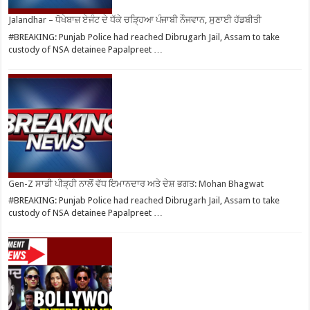
Jalandhar – ਧੋਖੇਬਾਜ਼ ਏਜੰਟ ਦੇ ਧੱਕੇ ਚੜ੍ਹਿਆ ਪੰਜਾਬੀ ਨੌਜਵਾਨ, ਸੁਣਾਈ ਹੱਡਬੀਤੀ
#BREAKING: Punjab Police had reached Dibrugarh Jail, Assam to take
custody of NSA detainee Papalpreet …
Gen-Z ਸਾਡੀ ਪੀੜ੍ਹੀ ਨਾਲੋਂ ਵੱਧ ਇਮਾਨਦਾਰ ਅਤੇ ਦੇਸ਼ ਭਗਤ: Mohan Bhagwat
#BREAKING: Punjab Police had reached Dibrugarh Jail, Assam to take
custody of NSA detainee Papalpreet …