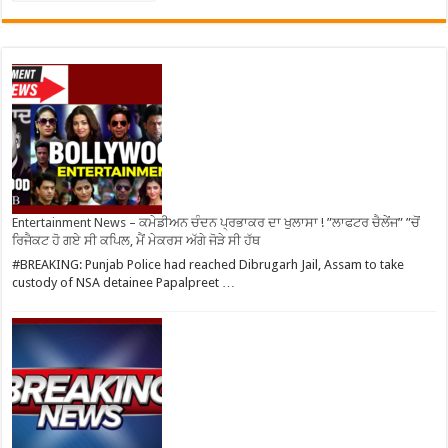
Entertainment News – ਕਮੇਡੀਅਨ ਚੰਦਨ ਪ੍ਰਭਾਕਰ ਦਾ ਖੁਲਾਸਾ ! ”ਲਾਫਟਰ ਚੈਲੇਂਜ” ”ਚੋਂ
ਰਿਜੈਕਟ ਹੋ ਗਏ ਸੀ ਕਪਿਲ, ਮੈਂ ਮੇਕਰਸ ਅੱਗੇ ਜੋੜੇ ਸੀ ਹੱਥ
#BREAKING: Punjab Police had reached Dibrugarh Jail, Assam to take
custody of NSA detainee Papalpreet …