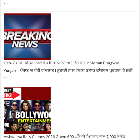
…
Gen-Z ਸਾਡੀ ਪੀੜ੍ਹੀ ਨਾਲੋਂ ਵੱਧ ਇਮਾਨਦਾਰ ਅਤੇ ਦੇਸ਼ ਭਗਤ: Mohan Bhagwat
Punjab – ਪੰਜਾਬ ‘ਚ ਵੱਡੀ ਵਾਰਦਾਤ ! ਕੁਹਾੜੀ ਨਾਲ ਵੱਢ’ਤਾ ਬਲਾਕ ਕਾਂਗਰਸ ਪ੍ਰਧਾਨ, ਹੋ ਗਈ
…
Aishwarya Rai’s Cannes 2026 Gown 600 ਘੰਟੇ ਦੀ ਮਿਹਨਤ ਨਾਲ 7,000 ਤੋਂ ਵੱਧ