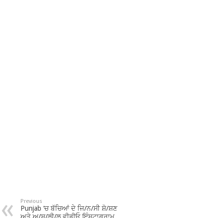
Previous
Punjab ‘ਚ ਬੱਚਿਆਂ ਦੇ ਜਿ/ਨ/ਸੀ ਸ਼ੋ/ਸ਼ਣ
ਅਤੇ ਅ/ਸ਼/ਲੀ/ਲ ਵੀਡੀਓ ਇੰਸਟਾਗ੍ਰਾਮ