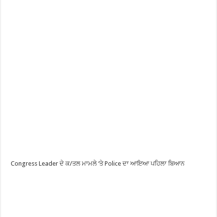
Congress Leader ਦੇ ਕ/ਤਲ ਮਾਮਲੇ ‘ਤੇ Police ਦਾ ਆਇਆ ਪਹਿਲਾ ਬਿਆਨ