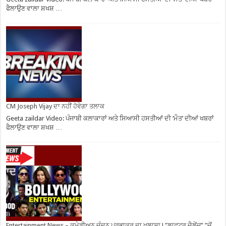
ਫੈਲਾਉਣ ਵਾਲਾ ਸ਼ਖਸ਼ …
CM Joseph Vijay ਦਾ ਨਹੀਂ ਹੋਵੇਗਾ ਤਲਾਕ
Geeta zaildar Video: ਪੰਜਾਬੀ ਕਲਾਕਾਰਾਂ ਅਤੇ ਸਿਆਸੀ ਹਸਤੀਆਂ ਦੀ ‘ਮੌਤ’ ਦੀਆਂ ਖਬਰਾਂ
ਫੈਲਾਉਣ ਵਾਲਾ ਸ਼ਖਸ਼ …
Entertainment News – ਕਮੇਡੀਅਨ ਚੰਦਨ ਪ੍ਰਭਾਕਰ ਦਾ ਖੁਲਾਸਾ ! ”ਲਾਫਟਰ ਚੈਲੇਂਜ” ”ਚੋਂ