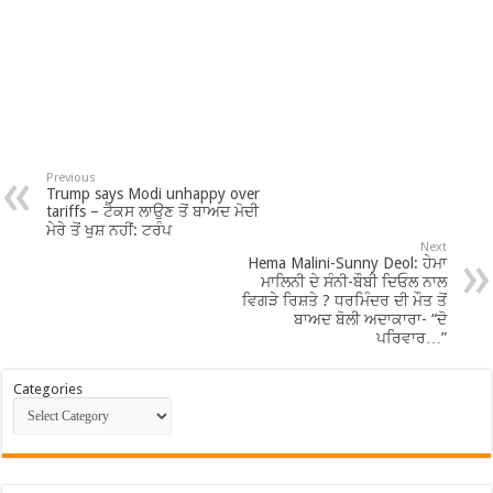
Previous
Trump says Modi unhappy over
tariffs – ਟੈਕਸ ਲਾਉਣ ਤੋਂ ਬਾਅਦ ਮੋਦੀ
ਮੇਰੇ ਤੋਂ ਖੁਸ਼ ਨਹੀਂ: ਟਰੰਪ
Next
Hema Malini-Sunny Deol: ਹੇਮਾ
ਮਾਲਿਨੀ ਦੇ ਸੰਨੀ-ਬੌਬੀ ਦਿਓਲ ਨਾਲ
ਵਿਗੜੇ ਰਿਸ਼ਤੇ ? ਧਰਮਿੰਦਰ ਦੀ ਮੌਤ ਤੋਂ
ਬਾਅਦ ਬੋਲੀ ਅਦਾਕਾਰਾ- “ਦੋ
ਪਰਿਵਾਰ…”
Categories