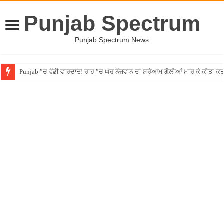
Punjab Spectrum
Punjab Spectrum News
Punjab ”ਚ ਵੱਡੀ ਵਾਰਦਾਤ! ਰਾਹ ”ਚ ਘੇਰ ਨੌਜਵਾਨ ਦਾ ਸ਼ਰੇਆਮ ਗੋਲ਼ੀਆਂ ਮਾਰ ਕੇ ਕੀਤਾ ਕ
Dog Surgery Viral Video: ਇਨਸਾਨ ਤੋਂ ‘ਕੁੱਤਾ’ ਬਣਨ ਲਈ ਖ਼ਰਚ ਦਿੱਤੇ 220 ਕਰੋੜ; ਵ