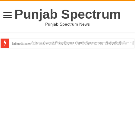
Punjab Spectrum
Punjab Spectrum News
Jalandhar – ਧੋਖੇਬਾਜ਼ ਏਜੰਟ ਦੇ ਧੱਕੇ ਚੜ੍ਹਿਆ ਪੰਜਾਬੀ ਨੌਜਵਾਨ, ਸੁਣਾਈ ਹੱਡਬੀਤੀ