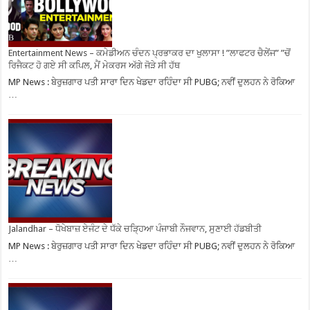
Entertainment News – ਕਮੇਡੀਅਨ ਚੰਦਨ ਪ੍ਰਭਾਕਰ ਦਾ ਖੁਲਾਸਾ ! ”ਲਾਫਟਰ ਚੈਲੇਂਜ” ”ਚੋਂ
ਰਿਜੈਕਟ ਹੋ ਗਏ ਸੀ ਕਪਿਲ, ਮੈਂ ਮੇਕਰਸ ਅੱਗੇ ਜੋੜੇ ਸੀ ਹੱਥ
MP News : ਬੇਰੁਜ਼ਗਾਰ ਪਤੀ ਸਾਰਾ ਦਿਨ ਖੇਡਦਾ ਰਹਿੰਦਾ ਸੀ PUBG; ਨਵੀਂ ਦੁਲਹਨ ਨੇ ਰੋਕਿਆ
…
Jalandhar – ਧੋਖੇਬਾਜ਼ ਏਜੰਟ ਦੇ ਧੱਕੇ ਚੜ੍ਹਿਆ ਪੰਜਾਬੀ ਨੌਜਵਾਨ, ਸੁਣਾਈ ਹੱਡਬੀਤੀ
MP News : ਬੇਰੁਜ਼ਗਾਰ ਪਤੀ ਸਾਰਾ ਦਿਨ ਖੇਡਦਾ ਰਹਿੰਦਾ ਸੀ PUBG; ਨਵੀਂ ਦੁਲਹਨ ਨੇ ਰੋਕਿਆ
…