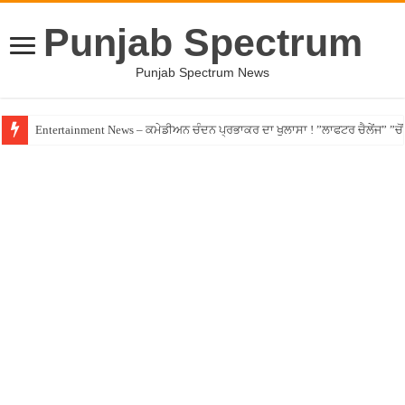
Punjab Spectrum
Punjab Spectrum News
Entertainment News – ਕਮੇਡੀਅਨ ਚੰਦਨ ਪ੍ਰਭਾਕਰ ਦਾ ਖੁਲਾਸਾ ! ”ਲਾਫਟਰ ਚੈਲੇਂਜ” ”ਚੋਂ ਰ