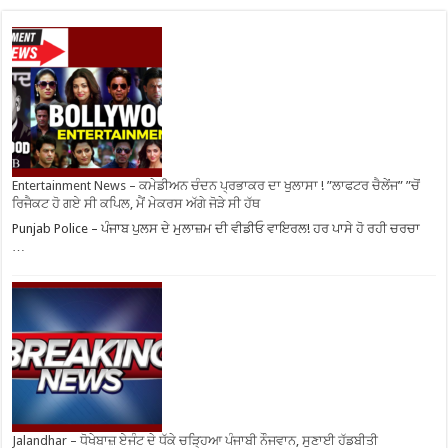
Entertainment News – ਕਮੇਡੀਅਨ ਚੰਦਨ ਪ੍ਰਭਾਕਰ ਦਾ ਖੁਲਾਸਾ ! ”ਲਾਫਟਰ ਚੈਲੇਂਜ” ”ਚੋਂ
ਰਿਜੈਕਟ ਹੋ ਗਏ ਸੀ ਕਪਿਲ, ਮੈਂ ਮੇਕਰਸ ਅੱਗੇ ਜੋੜੇ ਸੀ ਹੱਥ
Punjab Police – ਪੰਜਾਬ ਪੁਲਸ ਦੇ ਮੁਲਾਜ਼ਮ ਦੀ ਵੀਡੀਓ ਵਾਇਰਲ! ਹਰ ਪਾਸੇ ਹੋ ਰਹੀ ਚਰਚਾ
…
Jalandhar – ਧੋਖੇਬਾਜ਼ ਏਜੰਟ ਦੇ ਧੱਕੇ ਚੜ੍ਹਿਆ ਪੰਜਾਬੀ ਨੌਜਵਾਨ, ਸੁਣਾਈ ਹੱਡਬੀਤੀ