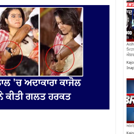
Aish
ਮਿਹਨ
ਐਸ਼ਵ
Kajo
Ina
ਅਮਰੀ
Kajo