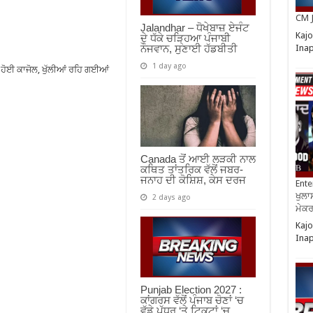
CM J
Jalandhar – ਧੋਖੇਬਾਜ਼ ਏਜੰਟ
Kajo
ਦੇ ਧੱਕੇ ਚੜ੍ਹਿਆ ਪੰਜਾਬੀ
Ina
ਨੌਜਵਾਨ, ਸੁਣਾਈ ਹੱਡਬੀਤੀ
1 day ago
ਰ ਹੋਈ ਕਾਜੋਲ, ਖੁੱਲੀਆਂ ਰਹਿ ਗਈਆਂ
Canada ਤੋਂ ਆਈ ਲੜਕੀ ਨਾਲ
ਕਥਿਤ ਤਾਂਤਰਿਕ ਵੱਲੋਂ ਜਬਰ-
ਜਨਾਹ ਦੀ ਕੋਸ਼ਿਸ਼, ਕੇਸ ਦਰਜ
Ente
ਖੁਲਾਸ
2 days ago
ਮੇਕਰਸ
Kajo
Ina
Punjab Election 2027 :
ਕਾਂਗਰਸ ਵੱਲੋਂ ਪੰਜਾਬ ਚੋਣਾਂ ‘ਚ
ਵੱਡੇ ਪੱਧਰ ‘ਤੇ ਟਿਕਟਾਂ ‘ਚ