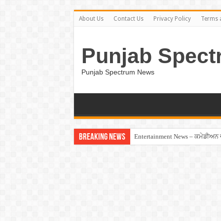
About Us
Contact Us
Privacy Policy
Terms 
Punjab Spect
Punjab Spectrum News
Breaking News
Entertainment News – ਕਮੇਡੀਅਨ ਚੰਦ