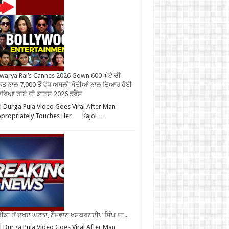
warya Rai’s Cannes 2026 Gown 600 ਘੰਟੇ ਦੀ
ਤ ਨਾਲ 7,000 ਤੋਂ ਵੱਧ ਅਸਲੀ ਮੋਤੀਆਂ ਨਾਲ ਤਿਆਰ ਹੋਈ
ਰਿਆ ਰਾਏ ਦੀ ਕਾਨਸ 2026 ਡਰੈੱਸ
l Durga Puja Video Goes Viral After Man
ppropriately Touches Her Kajol …
ਕਾ ਤੋਂ ਦੁਖਦ ਘਟਨਾ, ਨੌਜਵਾਨ ਖੁਸ਼ਕਰਨਦੀਪ ਸਿੰਘ ਦਾ..
l Durga Puja Video Goes Viral After Man