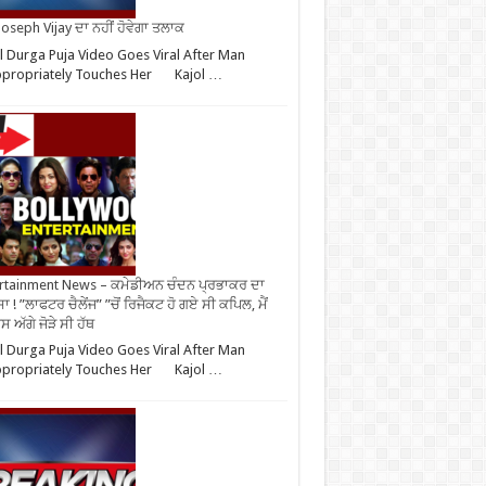
oseph Vijay ਦਾ ਨਹੀਂ ਹੋਵੇਗਾ ਤਲਾਕ
l Durga Puja Video Goes Viral After Man
ppropriately Touches Her Kajol …
rtainment News – ਕਮੇਡੀਅਨ ਚੰਦਨ ਪ੍ਰਭਾਕਰ ਦਾ
ਾ ! ”ਲਾਫਟਰ ਚੈਲੇਂਜ” ”ਚੋਂ ਰਿਜੈਕਟ ਹੋ ਗਏ ਸੀ ਕਪਿਲ, ਮੈਂ
 ਅੱਗੇ ਜੋੜੇ ਸੀ ਹੱਥ
l Durga Puja Video Goes Viral After Man
ppropriately Touches Her Kajol …