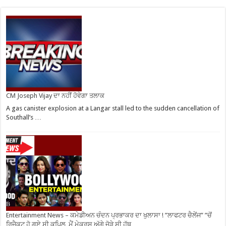
CM Joseph Vijay ਦਾ ਨਹੀਂ ਹੋਵੇਗਾ ਤਲਾਕ
A gas canister explosion at a Langar stall led to the sudden cancellation of
Southall’s …
Entertainment News – ਕਮੇਡੀਅਨ ਚੰਦਨ ਪ੍ਰਭਾਕਰ ਦਾ ਖੁਲਾਸਾ ! ”ਲਾਫਟਰ ਚੈਲੇਂਜ” ”ਚੋਂ
ਰਿਜੈਕਟ ਹੋ ਗਏ ਸੀ ਕਪਿਲ, ਮੈਂ ਮੇਕਰਸ ਅੱਗੇ ਜੋੜੇ ਸੀ ਹੱਥ