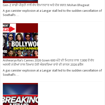
Gen-Z ਸਾਡੀ ਪੀੜ੍ਹੀ ਨਾਲੋਂ ਵੱਧ ਇਮਾਨਦਾਰ ਅਤੇ ਦੇਸ਼ ਭਗਤ: Mohan Bhagwat
A gas canister explosion at a Langar stall led to the sudden cancellation of
Southall’s …
Aishwarya Rai’s Cannes 2026 Gown 600 ਘੰਟੇ ਦੀ ਮਿਹਨਤ ਨਾਲ 7,000 ਤੋਂ ਵੱਧ
ਅਸਲੀ ਮੋਤੀਆਂ ਨਾਲ ਤਿਆਰ ਹੋਈ ਐਸ਼ਵਰਿਆ ਰਾਏ ਦੀ ਕਾਨਸ 2026 ਡਰੈੱਸ
A gas canister explosion at a Langar stall led to the sudden cancellation of
Southall’s …