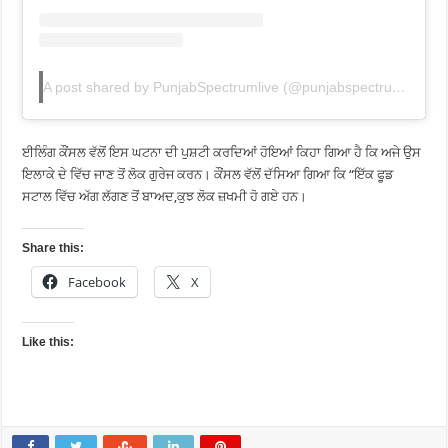
A post shared by PunjabSpectrumlive (@punjabspectrumlive)
ਈਲਿੰਗ ਕੌਂਸਲ ਵੱਲੋਂ ਇਸ ਘਟਨਾ ਦੀ ਪੁਸ਼ਟੀ ਕਰਦਿਆਂ ਹੋਇਆਂ ਕਿਹਾ ਗਿਆ ਹੈ ਕਿ ਅਜੇ ਉਸ
ਇਲਾਕੇ ਦੇ ਵਿੱਚ ਜਾਣ ਤੋਂ ਲੋਕ ਗੁਰੇਜ ਕਰਨ। ਕੌਂਸਲ ਵੱਲੋਂ ਦੱਸਿਆ ਗਿਆ ਕਿ “ਇੱਕ ਫੂਡ
ਸਟਾਲ ਵਿੱਚ ਅੱਗ ਲੱਗਣ ਤੋਂ ਬਾਅਦ,ਕੁਝ ਲੋਕ ਜ਼ਖਮੀ ਹੋ ਗਏ ਹਨ।
Share this:
Facebook
X
Like this: