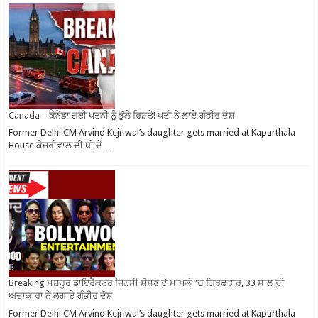
Canada – ਕੈਨੇਡਾ ਗਈ ਪਤਨੀ ਨੂੰ ਭੁੱਲੇ ਰਿਸ਼ਤੇ! ਪਤੀ ਨੇ ਲਾਏ ਗੰਭੀਰ ਦੋਸ਼
Former Delhi CM Arvind Kejriwal’s daughter gets married at Kapurthala
House ਕੇਜਰੀਵਾਲ ਦੀ ਧੀ ਦੇ …
Breaking ਮਸ਼ਹੂਰ ਡਾਇਰੈਕਟਰ ਜਿਨਸੀ ਸ਼ੋਸ਼ਣ ਦੇ ਮਾਮਲੇ ”ਚ ਗ੍ਰਿਫ਼ਤਾਰ, 33 ਸਾਲ ਦੀ
ਅਦਾਕਾਰਾ ਨੇ ਲਗਾਏ ਗੰਭੀਰ ਦੋਸ਼
Former Delhi CM Arvind Kejriwal’s daughter gets married at Kapurthala