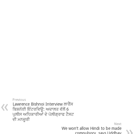
Previous
Lawrence Bishnoi Interview ਲਾਰੈਂਸ
ਬਿਸ਼ਨੋਈ ਇੰਟਰਵਿਊ: ਅਦਾਲਤ ਵੱਲੋਂ 6
ਪੁਲੀਸ ਅਧਿਕਾਰੀਆਂ ਦੇ ਪੋਲੀਗ੍ਰਾਫ ਟੈਸਟ
ਦੀ ਮਨਜ਼ੂਰੀ
Next
We won’t allow Hindi to be made
compulsory, says Uddhav