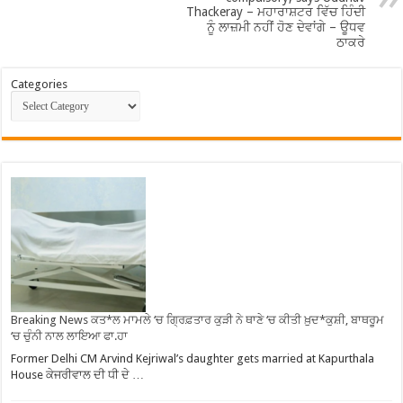
Thackeray – ਮਹਾਰਾਸ਼ਟਰ ਵਿੱਚ ਹਿੰਦੀ
ਨੂੰ ਲਾਜ਼ਮੀ ਨਹੀਂ ਹੋਣ ਦੇਵਾਂਗੇ – ਊਧਵ
ਠਾਕਰੇ
Categories
Breaking News ਕਤ*ਲ ਮਾਮਲੇ ‘ਚ ਗ੍ਰਿਫ਼ਤਾਰ ਕੁੜੀ ਨੇ ਥਾਣੇ ‘ਚ ਕੀਤੀ ਖ਼ੁਦ*ਕੁਸ਼ੀ, ਬਾਥਰੂਮ
‘ਚ ਚੁੰਨੀ ਨਾਲ ਲਾਇਆ ਫਾ.ਹਾ
Former Delhi CM Arvind Kejriwal’s daughter gets married at Kapurthala
House ਕੇਜਰੀਵਾਲ ਦੀ ਧੀ ਦੇ …