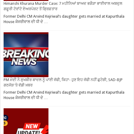
Himanshi Khurana Murder Case: 7 ਮਹੀਨਿਆਂ ਬਾਅਦ ਭਗੌੜਾ ਭਾਈਵਾਲ ਅਬਦੁਲ
ਗਫ਼ੂਰੀ ਟੋਰਾਂਟੋ ਏਅਰਪੋਰਟ ਤੋਂ ਗ੍ਰਿਫ਼ਤਾਰ
Former Delhi CM Arvind Kejriwal’s daughter gets married at Kapurthala
House ਕੇਜਰੀਵਾਲ ਦੀ ਧੀ ਦੇ …
PM ਮੋਦੀ ਨੇ ਸੁਖਬੀਰ ਬਾਦਲ ਨੂੰ ਪਾਈ ਜੱਫੀ, ਕਿਹਾ- ਹੁਣ ਇਹ ਜੱਫੀ ਨਹੀਂ ਛੁਟੇਗੀ, SAD-BJP
ਗਠਜੋੜ ‘ਤੇ ਵੱਡੀ ਖ਼ਬਰ
Former Delhi CM Arvind Kejriwal’s daughter gets married at Kapurthala
House ਕੇਜਰੀਵਾਲ ਦੀ ਧੀ ਦੇ …