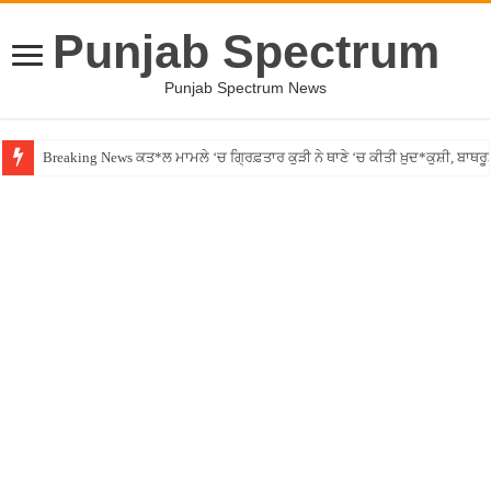
Punjab Spectrum
Punjab Spectrum News
Breaking News ਕਤ*ਲ ਮਾਮਲੇ ‘ਚ ਗ੍ਰਿਫ਼ਤਾਰ ਕੁੜੀ ਨੇ ਥਾਣੇ ‘ਚ ਕੀਤੀ ਖ਼ੁਦ*ਕੁਸ਼ੀ, ਬਾਥਰ