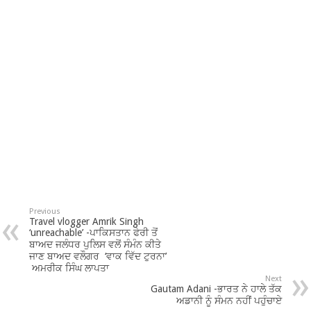
Previous
Travel vlogger Amrik Singh
‘unreachable’ -ਪਾਕਿਸਤਾਨ ਫੇਰੀ ਤੋਂ
ਬਾਅਦ ਜਲੰਧਰ ਪੁਲਿਸ ਵਲੋਂ ਸੰਮੰਨ ਕੀਤੇ
ਜਾਣ ਬਾਅਦ ਵਲੌਗਰ ‘ਵਾਕ ਵਿੱਦ ਟੁਰਨਾ’
ਅਮਰੀਕ ਸਿੰਘ ਲਾਪਤਾ
Next
Gautam Adani -ਭਾਰਤ ਨੇ ਹਾਲੇ ਤੱਕ
ਅਡਾਨੀ ਨੂੰ ਸੰਮਨ ਨਹੀਂ ਪਹੁੰਚਾਏ