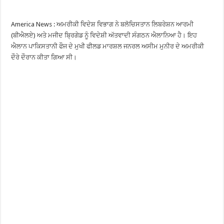
America News : ਅਮਰੀਕੀ ਵਿਦੇਸ਼ ਵਿਭਾਗ ਨੇ ਬਲੋਚਿਸਤਾਨ ਲਿਬਰੇਸ਼ਨ ਆਰਮੀ
(ਬੀਐਲਏ) ਅਤੇ ਮਜੀਦ ਬ੍ਰਿਗੇਡ ਨੂੰ ਵਿਦੇਸ਼ੀ ਅੱਤਵਾਦੀ ਸੰਗਠਨ ਐਲਾਨਿਆ ਹੈ। ਇਹ
ਐਲਾਨ ਪਾਕਿਸਤਾਨੀ ਫੌਜ ਦੇ ਮੁਖੀ ਫੀਲਡ ਮਾਰਸ਼ਲ ਜਨਰਲ ਅਸੀਮ ਮੁਨੀਰ ਦੇ ਅਮਰੀਕੀ
ਦੌਰੇ ਦੌਰਾਨ ਕੀਤਾ ਗਿਆ ਸੀ।