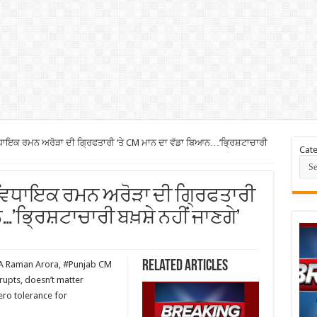
ਕ ਰਮਨ ਅਰੋੜਾ ਦੀ ਗ੍ਰਿਫਤਾਰੀ ‘ਤੇ CM ਮਾਨ ਦਾ ਵੱਡਾ ਬਿਆਨ…’ਭ੍ਰਿਸ਼ਟਾਚਾਰੀ
Cate
 ਵਿਧਾਇਕ ਰਮਨ ਅਰੋੜਾ ਦੀ ਗ੍ਰਿਫਤਾਰੀ
ਨ…’ਭ੍ਰਿਸ਼ਟਾਚਾਰੀ ਬਖ਼ਸ਼ੇ ਨਹੀਂ ਜਾਣਗੇ’
Related Articles
MLA Raman Arora, #Punjab CM
upts, doesn’t matter
ro tolerance for