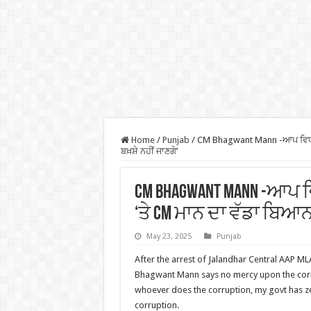
Home
/
Punjab
/
CM Bhagwant Mann -ਆਪ ਵਿਧਾਇ
ਬਖ਼ਸ਼ੇ ਨਹੀਂ ਜਾਣਗੇ’
CM Bhagwant Mann -ਆਪ
‘ਤੇ CM ਮਾਨ ਦਾ ਵੱਡਾ ਬਿਆ
May 23, 2025
Punjab
After the arrest of Jalandhar Central AAP 
Bhagwant Mann says no mercy upon the corr
whoever does the corruption, my govt has ze
corruption.