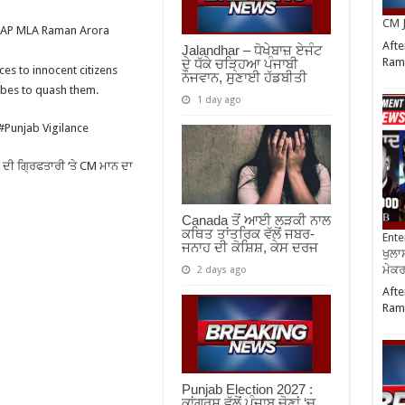
CM J
l AAP MLA Raman Arora
Afte
Jalandhar – ਧੋਖੇਬਾਜ਼ ਏਜੰਟ
Ram
ਦੇ ਧੱਕੇ ਚੜ੍ਹਿਆ ਪੰਜਾਬੀ
ices to innocent citizens
ਨੌਜਵਾਨ, ਸੁਣਾਈ ਹੱਡਬੀਤੀ
ibes to quash them.
1 day ago
#Punjab Vigilance
 ਗ੍ਰਿਫਤਾਰੀ ‘ਤੇ CM ਮਾਨ ਦਾ
Canada ਤੋਂ ਆਈ ਲੜਕੀ ਨਾਲ
ਕਥਿਤ ਤਾਂਤਰਿਕ ਵੱਲੋਂ ਜਬਰ-
Ente
ਜਨਾਹ ਦੀ ਕੋਸ਼ਿਸ਼, ਕੇਸ ਦਰਜ
ਖੁਲਾਸ
ਮੇਕਰਸ
2 days ago
Afte
Ram
Punjab Election 2027 :
ਕਾਂਗਰਸ ਵੱਲੋਂ ਪੰਜਾਬ ਚੋਣਾਂ ‘ਚ