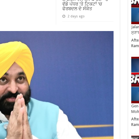
ਵੱਡੇ ਪੱਧਰ ‘ਤੇ ਟਿਕਟਾਂ ‘ਚ
ਫੇਰਬਦਲ ਦੇ ਸੰਕੇਤ
2 days ago
Jala
ਸੁਣਾ
Afte
Ram
Gen-
Moh
Afte
Ram