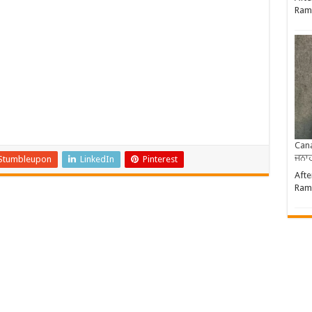
Ram
Cana
ਜਨਾਹ
Stumbleupon
LinkedIn
Pinterest
Afte
Ram