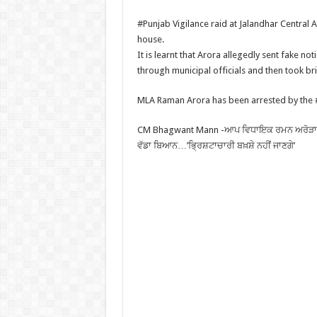
#Punjab Vigilance raid at Jalandhar Centra
house.
It is learnt that Arora allegedly sent fake not
through municipal officials and then took br
MLA Raman Arora has been arrested by the 
CM Bhagwant Mann -ਆਪ ਵਿਧਾਇਕ ਰਮਨ ਅਰੋੜਾ ਦੀ
ਵੱਡਾ ਬਿਆਨ…’ਭ੍ਰਿਸ਼ਟਾਚਾਰੀ ਬਖ਼ਸ਼ੇ ਨਹੀਂ ਜਾਣਗੇ’