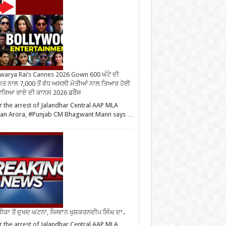
warya Rai’s Cannes 2026 Gown 600 ਘੰਟੇ ਦੀ
ਤ ਨਾਲ 7,000 ਤੋਂ ਵੱਧ ਅਸਲੀ ਮੋਤੀਆਂ ਨਾਲ ਤਿਆਰ ਹੋਈ
ਰਿਆ ਰਾਏ ਦੀ ਕਾਨਸ 2026 ਡਰੈੱਸ
r the arrest of Jalandhar Central AAP MLA
an Arora, #Punjab CM Bhagwant Mann says …
ਕਾ ਤੋਂ ਦੁਖਦ ਘਟਨਾ, ਨੌਜਵਾਨ ਖੁਸ਼ਕਰਨਦੀਪ ਸਿੰਘ ਦਾ..
r the arrest of Jalandhar Central AAP MLA