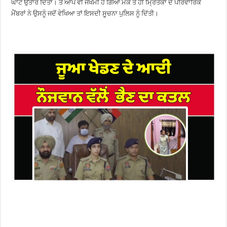
ਘਾਟ ਉਤਾਰ ਦਿੱਤਾ। ਤੇ ਆਪ ਵੀ ਜਖਮੀ ਹੋ ਗਿਆ ਮੌਕੇ ਤੇ ਹੀ ਮ੍ਰਿਤਕਾ ਦੇ ਪਰਿਵਾਰਿਕ
ਮੈਂਬਰਾਂ ਨੇ ਉਸਨੂੰ ਜਦੋਂ ਵੇਖਿਆ ਤਾਂ ਇਸਦੀ ਸੂਚਨਾ ਪੁਲਿਸ ਨੂੰ ਦਿੱਤੀ।