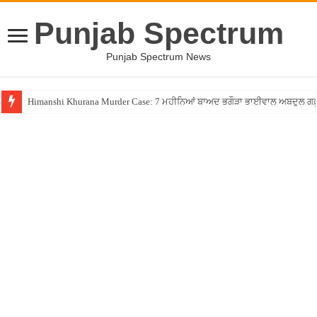
Punjab Spectrum
Punjab Spectrum News
Himanshi Khurana Murder Case: 7 ਮਹੀਨਿਆਂ ਬਾਅਦ ਭਗੌੜਾ ਭਾਈਵਾਲ ਅਬਦੁਲ ਗਫ਼ੂਰੀ 
PM ਮੋਦੀ ਨੇ ਸੁਖਬੀਰ ਬਾਦਲ ਨੂੰ ਪਾਈ ਜੱਫੀ, ਕਿਹਾ- ਹੁਣ ਇਹ ਜੱਫੀ ਨਹੀਂ ਛੁਟੇਗੀ, SAD-BJP ਗ