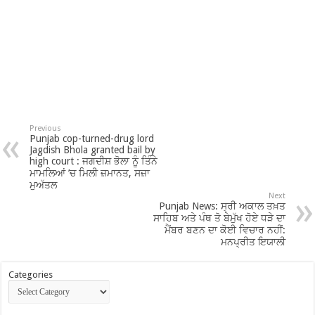
Previous
Punjab cop-turned-drug lord
Jagdish Bhola granted bail by
high court : ਜਗਦੀਸ਼ ਭੋਲਾ ਨੂੰ ਤਿੰਨੇ
ਮਾਮਲਿਆਂ ’ਚ ਮਿਲੀ ਜ਼ਮਾਨਤ, ਸਜ਼ਾ
ਮੁਅੱਤਲ
Next
Punjab News: ਸ੍ਰੀ ਅਕਾਲ ਤਖ਼ਤ
ਸਾਹਿਬ ਅਤੇ ਪੰਥ ਤੋ ਬੇਮੁੱਖ ਹੋਏ ਧੜੇ ਦਾ
ਮੈਂਬਰ ਬਣਨ ਦਾ ਕੋਈ ਵਿਚਾਰ ਨਹੀਂ:
ਮਨਪ੍ਰੀਤ ਇਯਾਲੀ
Categories