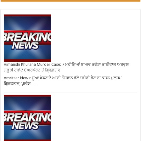
Himanshi Khurana Murder Case: 7 ਮਹੀਨਿਆਂ ਬਾਅਦ ਭਗੌੜਾ ਭਾਈਵਾਲ ਅਬਦੁਲ
ਗਫ਼ੂਰੀ ਟੋਰਾਂਟੋ ਏਅਰਪੋਰਟ ਤੋਂ ਗ੍ਰਿਫ਼ਤਾਰ
Amritsar News: ਜੂਆ ਖੇਡਣ ਦੇ ਆਦੀ ਨੌਜਵਾਨ ਵੱਲੋਂ ਚਚੇਰੀ ਭੈਣ ਦਾ ਕਤਲ ਮੁਲਜ਼ਮ
ਗ੍ਰਿਫ਼ਤਾਰ; ਪੁਲੀਸ …