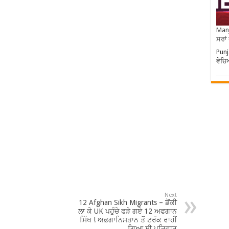
Manj
ਸਰਾਂ
Punj
ਵੇਚ
Next
12 Afghan Sikh Migrants – ਡੋਂਕੀ
ਲਾ ਕੇ UK ਪਹੁੰਚੇ ਫੜੇ ਗਏ 12 ਅਫਗਾਨ
ਸਿੱਖ ! ਅਫ਼ਗਾਨਿਸਤਾਨ ਤੋਂ ਟਰੱਕ ਰਾਹੀਂ
ਗਿਆ ਸੀ ਪਰਿਵਾਰ