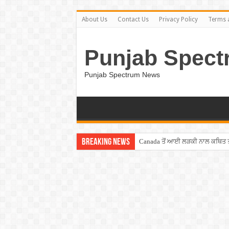
About Us
Contact Us
Privacy Policy
Terms 
Punjab Spect
Punjab Spectrum News
Breaking News
Canada ਤੋਂ ਆਈ ਲੜਕੀ ਨਾਲ ਕਥਿਤ ਤਾਂ