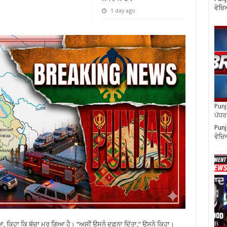
ਵੇਚ
1 day ago
Punja
ਪੱਧਰ 
Punj
ਵੇਚ
ੋਲਿਆ, ਕਿਹਾ ਕਿ ਬੱਚਾ ਮਰ ਗਿਆ ਹੈ। “ਅਸੀਂ ਉਸਨੂੰ ਦਫ਼ਨਾ ਦਿੱਤਾ,” ਉਸਨੇ ਕਿਹਾ।