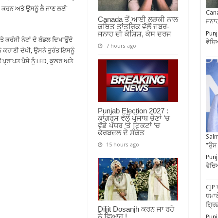
ਪਸ ਕਰਨ ਅਤੇ ਉਸਨੂੰ ਲੈ ਜਾਣ ਲਈ
Cana
Canada ਤੋਂ ਆਈ ਲੜਕੀ ਨਾਲ
ਜਨਾਹ
ਕਥਿਤ ਤਾਂਤਰਿਕ ਵੱਲੋਂ ਜਬਰ-
Punj
ਜਨਾਹ ਦੀ ਕੋਸ਼ਿਸ਼, ਕੇਸ ਦਰਜ
ੇ ਕਰੰਸੀ ਨੋਟਾਂ ਦੇ ਬੰਡਲ ਦਿਖਾਉਂਦੇ
ਵੇਚ
7 hours ago
ੇ ਕਹਾਣੀ ਦੇਖੀ, ਉਸਨੇ ਤੁਰੰਤ ਇਸਨੂੰ
ਪ੍ਰਾਪਤ ਪੈਸੇ ਨੂੰ LED, ਕੂਲਰ ਅਤੇ
Punjab Election 2027 :
ਕਾਂਗਰਸ ਵੱਲੋਂ ਪੰਜਾਬ ਚੋਣਾਂ ‘ਚ
ਵੱਡੇ ਪੱਧਰ ‘ਤੇ ਟਿਕਟਾਂ ‘ਚ
ਫੇਰਬਦਲ ਦੇ ਸੰਕੇਤ
Salm
”ਉਸ
15 hours ago
Punj
ਵੇਚ
CJP 
ਧਮਾਕ
ਗ੍ਰਿ
Diljit Dosanjh ਕਰਨ ਜਾ ਰਹੇ
ਨੇ ਵਿਆਹ !
Punj