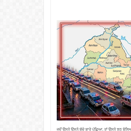
ਜਦੋਂ ਉਸਨੇ ਉਸਨੂੰ ਬੱਚੇ ਬਾਰੇ ਪੁੱਛਿਆ, ਤਾਂ ਉਸਨੇ ਝੂਠ ਬ