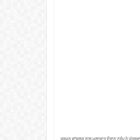
ਜਰਮਨ ਚਾਂਸਲਰ ਨਾਲ ਮੁਲਾਕਾਤ ਦੌਰਾਨ ਟਰੰਪ ਨੇ ਪੱਤਰਕਾਰਾਂ