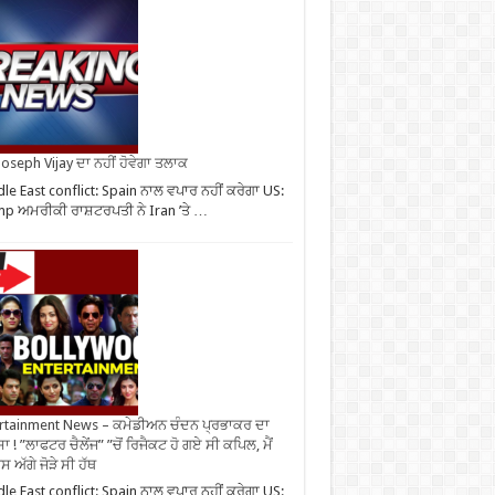
oseph Vijay ਦਾ ਨਹੀਂ ਹੋਵੇਗਾ ਤਲਾਕ
le East conflict: Spain ਨਾਲ ਵਪਾਰ ਨਹੀਂ ਕਰੇਗਾ US:
p ਅਮਰੀਕੀ ਰਾਸ਼ਟਰਪਤੀ ਨੇ Iran ’ਤੇ …
rtainment News – ਕਮੇਡੀਅਨ ਚੰਦਨ ਪ੍ਰਭਾਕਰ ਦਾ
ਾ ! ”ਲਾਫਟਰ ਚੈਲੇਂਜ” ”ਚੋਂ ਰਿਜੈਕਟ ਹੋ ਗਏ ਸੀ ਕਪਿਲ, ਮੈਂ
 ਅੱਗੇ ਜੋੜੇ ਸੀ ਹੱਥ
le East conflict: Spain ਨਾਲ ਵਪਾਰ ਨਹੀਂ ਕਰੇਗਾ US: