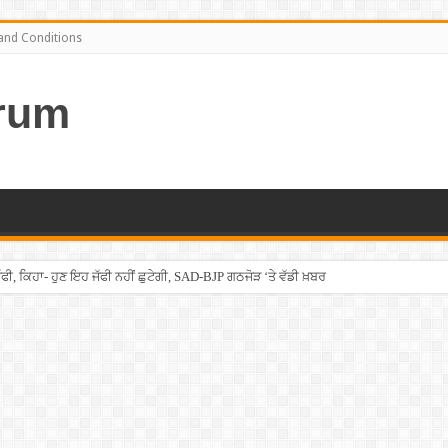
and Conditions
rum
ਫੀ, ਕਿਹਾ- ਹੁਣ ਇਹ ਜੱਫੀ ਨਹੀਂ ਛੁਟੇਗੀ, SAD-BJP ਗਠਜੋੜ ‘ਤੇ ਵੱਡੀ ਖ਼ਬਰ
ਡ ਖਰਾਬ, ਗੈਸ ਛੱਡਦੇ ਹੀ ਖਾਲੀ ਹੋ ਗਿਆ ਸਿਨੇਮਾ, ”ਸਪਾਈਡਰ ਮੈਨ” ਵੀ ਭੱਜਿਆ