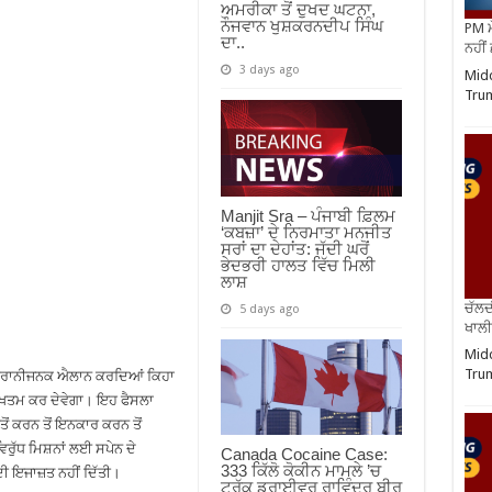
ਅਮਰੀਕਾ ਤੋਂ ਦੁਖਦ ਘਟਨਾ,
ਨੌਜਵਾਨ ਖੁਸ਼ਕਰਨਦੀਪ ਸਿੰਘ
PM ਮ
ਦਾ..
ਨਹੀਂ
3 days ago
Midd
Trum
Manjit Sra – ਪੰਜਾਬੀ ਫ਼ਿਲਮ
‘ਕਬਜ਼ਾ’ ਦੇ ਨਿਰਮਾਤਾ ਮਨਜੀਤ
ਸਰਾਂ ਦਾ ਦੇਹਾਂਤ: ਜੱਦੀ ਘਰੋਂ
ਭੇਦਭਰੀ ਹਾਲਤ ਵਿੱਚ ਮਿਲੀ
ਲਾਸ਼
ਚੱਲਦ
5 days ago
ਖਾਲੀ
Midd
Trum
 ਹੈਰਾਨੀਜਨਕ ਐਲਾਨ ਕਰਦਿਆਂ ਕਿਹਾ
ਖ਼ਤਮ ਕਰ ਦੇਵੇਗਾ। ਇਹ ਫੈਸਲਾ
ਤੋਂ ਕਰਨ ਤੋਂ ਇਨਕਾਰ ਕਰਨ ਤੋਂ
ਧ ਮਿਸ਼ਨਾਂ ਲਈ ਸਪੇਨ ਦੇ
Canada Cocaine Case:
333 ਕਿੱਲੋ ਕੋਕੀਨ ਮਾਮਲੇ ’ਚ
ਦੀ ਇਜਾਜ਼ਤ ਨਹੀਂ ਦਿੱਤੀ।
ਟਰੱਕ ਡਰਾਈਵਰ ਰਾਵਿੰਦਰ ਬੀਰ