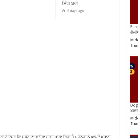
ਸਿੰਘ ਬਰੀ
5 days ago
Punj
ਗੋਲ਼
Midd
Trum
Dog 
ਖ਼ਰਚ
Midd
Trum
 ਨੂੰ ਕਿਹਾ ਕਿ ਸਪੇਨ ਦਾ ਵਤੀਰਾ ਬਹੁਤ ਮਾੜਾ ਰਿਹਾ ਹੈ। ਉਨ੍ਹਾਂ ਨੇ ਆਪਣੇ ਖਜ਼ਾਨਾ