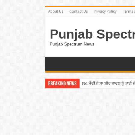
About Us
Contact Us
Privacy Policy
Terms 
Punjab Spect
Punjab Spectrum News
Breaking News
PM ਮੋਦੀ ਨੇ ਸੁਖਬੀਰ ਬਾਦਲ ਨੂੰ ਪਾਈ ਜੱ
ਚੱਲਦੀ ਫਿਲਮ ”ਚ ਕਿਸੇ ਦਾ ਹੋਇਆ ਢਿੱ