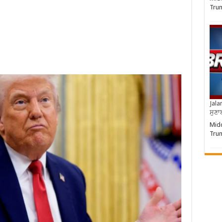
Trum
Jala
ਸੁਣਾ
Midd
Trum