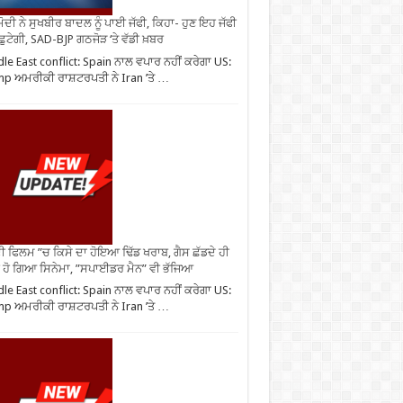
ੋਦੀ ਨੇ ਸੁਖਬੀਰ ਬਾਦਲ ਨੂੰ ਪਾਈ ਜੱਫੀ, ਕਿਹਾ- ਹੁਣ ਇਹ ਜੱਫੀ
 ਛੁਟੇਗੀ, SAD-BJP ਗਠਜੋੜ ‘ਤੇ ਵੱਡੀ ਖ਼ਬਰ
le East conflict: Spain ਨਾਲ ਵਪਾਰ ਨਹੀਂ ਕਰੇਗਾ US:
p ਅਮਰੀਕੀ ਰਾਸ਼ਟਰਪਤੀ ਨੇ Iran ’ਤੇ …
ੀ ਫਿਲਮ ”ਚ ਕਿਸੇ ਦਾ ਹੋਇਆ ਢਿੱਡ ਖਰਾਬ, ਗੈਸ ਛੱਡਦੇ ਹੀ
 ਹੋ ਗਿਆ ਸਿਨੇਮਾ, ”ਸਪਾਈਡਰ ਮੈਨ” ਵੀ ਭੱਜਿਆ
le East conflict: Spain ਨਾਲ ਵਪਾਰ ਨਹੀਂ ਕਰੇਗਾ US:
p ਅਮਰੀਕੀ ਰਾਸ਼ਟਰਪਤੀ ਨੇ Iran ’ਤੇ …