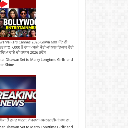
warya Rai’s Cannes 2026 Gown 600 ਘੰਟੇ ਦੀ
ਤ ਨਾਲ 7,000 ਤੋਂ ਵੱਧ ਅਸਲੀ ਮੋਤੀਆਂ ਨਾਲ ਤਿਆਰ ਹੋਈ
ਰਿਆ ਰਾਏ ਦੀ ਕਾਨਸ 2026 ਡਰੈੱਸ
har Dhawan Set to Marry Longtime Girlfriend
phie Shine …
ਕਾ ਤੋਂ ਦੁਖਦ ਘਟਨਾ, ਨੌਜਵਾਨ ਖੁਸ਼ਕਰਨਦੀਪ ਸਿੰਘ ਦਾ..
har Dhawan Set to Marry Longtime Girlfriend