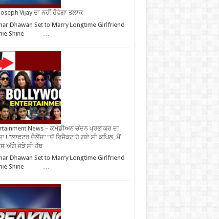
oseph Vijay ਦਾ ਨਹੀਂ ਹੋਵੇਗਾ ਤਲਾਕ
har Dhawan Set to Marry Longtime Girlfriend
phie Shine …
rtainment News – ਕਮੇਡੀਅਨ ਚੰਦਨ ਪ੍ਰਭਾਕਰ ਦਾ
ਾ ! ”ਲਾਫਟਰ ਚੈਲੇਂਜ” ”ਚੋਂ ਰਿਜੈਕਟ ਹੋ ਗਏ ਸੀ ਕਪਿਲ, ਮੈਂ
 ਅੱਗੇ ਜੋੜੇ ਸੀ ਹੱਥ
har Dhawan Set to Marry Longtime Girlfriend
phie Shine …