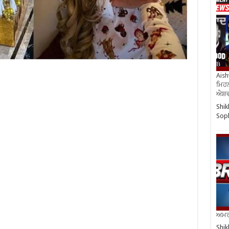
Aish
ਮਿਹਨ
ਐਸ਼ਵ
Shik
So
ਅਮਰੀ
Shik