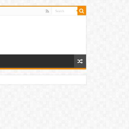
 ਸੀ ਹੱਥ