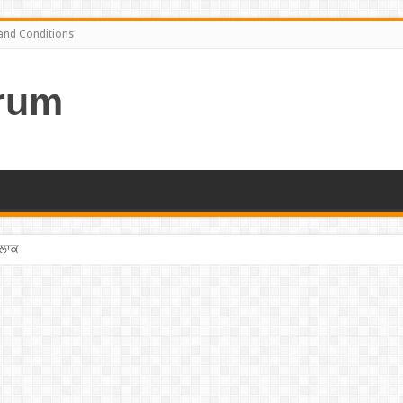
and Conditions
rum
ਨ ਪ੍ਰਭਾਕਰ ਦਾ ਖੁਲਾਸਾ ! ”ਲਾਫਟਰ ਚੈਲੇਂਜ” ”ਚੋਂ ਰਿਜੈਕਟ ਹੋ ਗਏ ਸੀ ਕਪਿਲ, ਮੈਂ ਮੇਕਰਸ ਅੱਗੇ ਜੋੜੇ