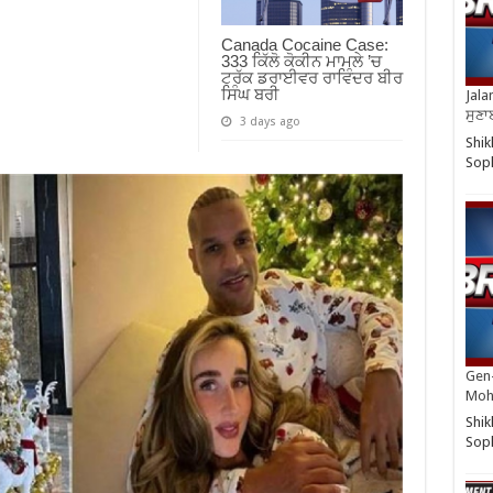
Canada Cocaine Case:
333 ਕਿੱਲੋ ਕੋਕੀਨ ਮਾਮਲੇ ’ਚ
ਟਰੱਕ ਡਰਾਈਵਰ ਰਾਵਿੰਦਰ ਬੀਰ
ਸਿੰਘ ਬਰੀ
Jala
ਸੁਣਾ
3 days ago
Shik
So
Gen-
Moh
Shik
So