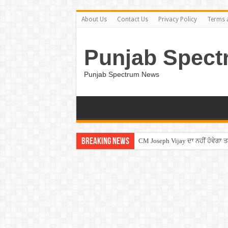
About Us
Contact Us
Privacy Policy
Terms 
Punjab Spect
Punjab Spectrum News
Breaking News
Entertainment News – ਕਮੇਡੀਅਨ ਚੰਦ