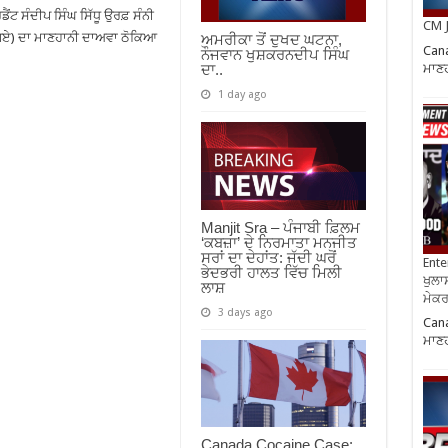
ਂਟ ਸੰਦੀਪ ਸਿੰਘ ਸਿੱਧੂ ਉਰਫ਼ ਸੰਨੀ
CM J
ਰੁਪਏ) ਦਾ ਮਾਣਹਾਨੀ ਦਾਅਵਾ ਠੋਕਿਆ
ਅਮਰੀਕਾ ਤੋਂ ਦੁਖਦ ਘਟਨਾ,
Cana
ਨੌਜਵਾਨ ਖੁਸ਼ਕਰਨਦੀਪ ਸਿੰਘ
ਮਾਣਹ
ਦਾ..
1 day ago
Manjit Sra – ਪੰਜਾਬੀ ਫ਼ਿਲਮ
‘ਕਬਜ਼ਾ’ ਦੇ ਨਿਰਮਾਤਾ ਮਨਜੀਤ
ਸਰਾਂ ਦਾ ਦੇਹਾਂਤ: ਜੱਦੀ ਘਰੋਂ
Ente
ਭੇਦਭਰੀ ਹਾਲਤ ਵਿੱਚ ਮਿਲੀ
ਖੁਲਾਸ
ਲਾਸ਼
ਮੇਕਰਸ
3 days ago
Cana
ਮਾਣਹ
Canada Cocaine Case: