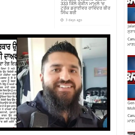
333 ਕਿੱਲੋ ਕੋਕੀਨ ਮਾਮਲੇ ’ਚ
ਟਰੱਕ ਡਰਾਈਵਰ ਰਾਵਿੰਦਰ ਬੀਰ
ਸਿੰਘ ਬਰੀ
3 days ago
Jala
ਸੁਣਾ
Cana
ਮਾਣਹ
Gen-
Moh
Cana
ਮਾਣਹ